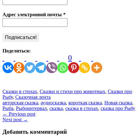
Адрес электронной почты
*
Поделиться:
0
View
Leave
all
a
posts
comment
Categories:
Сказки в стихах
,
Сказки и стихи про животных
,
Сказки про
by
Рыбу
,
Сказочная лента
Глашатай
Tags:
авторская сказка
,
аудиосказка
,
короткая сказка
,
Новая сказка
,
Сказок
Рыба
,
Рыбоинтервал
,
сказка
,
сказка в стихах
,
сказка про Рыбу
Навигация
← Previous post
Next post →
по
записям
Добавить комментарий