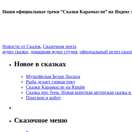
Наши официальные треки “Сказки Карамысли” на Яндекс 
View
Leave
all
a
posts
comment
Categories:
Новости от Сказок
,
Сказочная лента
by
Tags:
аудио сказки
,
домашняя аудио студия
,
официальный релиз сказ
Глашатай
Сказок
Новое в сказках
Мультфильм Белая Лисица
Рыба делает гимнастику
Сказки Карамысли на Rutube
Сказка про Тень. Новая короткая авторская сказка в
Пингвин и койот
Сказочное меню