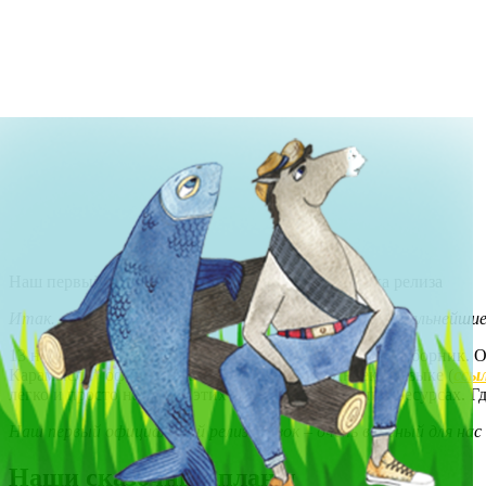
Наш первый официальный релиз Сказок. Обложка релиза
Итак…про наш первый официальный релиз сказок и дальнейши
13 ноября мы выпустили первый наш официальный сборник. Он
Карамысли” официально присутствуют на Яндекс музыке (
ссы
легко и просто найти на этих специализированных ресурсах. Г
Наш первый официальный релиз сказок – очень важный для нас 
Наши сказочные планы