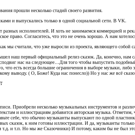
ования прошли несколько стадий своего развития.
нками и выпускались только в одной социальной сети. В VK.
т разных исполнителей. И хоть не занимаемся коммерцией и рек
кое право. Согласитесь, что это не очень хорошо. А нам хотело
к как мы считали, что уже выросли из проекта, являющего собой
ышел наш первый официальный релиз сказок. Да, конечно, нам с
г сподвиг нас на следующее…Для того чтобы выпустить подобны
го, что есть всегда большие ограничения в выборе музыки, либо
 выводу. ( О, Боже! Куда нас понесло)) Но у нас же всё сказо
!
си. Приобрели несколько музыкальных инструментов и различно
кстам и иллюстрациям добавится авторская музыка. Отметим, чт
авьте себе, что обычно музыканты выпускают по одной пластинке
овых сказок, к ним готовы иллюстрации. И да, музыканты только
 т.д. и т.п. Но мы же Сказочники) И потому, каким бы не был эт