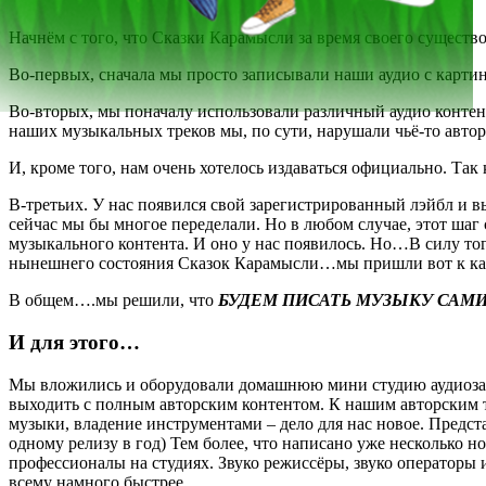
Начнём с того, что Сказки Карамысли за время своего существ
Во-первых, сначала мы просто записывали наши аудио с карти
Во-вторых, мы поначалу использовали различный аудио контен
наших музыкальных треков мы, по сути, нарушали чьё-то авторс
И, кроме того, нам очень хотелось издаваться официально. Та
В-третьих. У нас появился свой зарегистрированный лэйбл и в
сейчас мы бы многое переделали. Но в любом случае, этот ша
музыкального контента. И оно у нас появилось. Но…В силу то
нынешнего состояния Сказок Карамысли…мы пришли вот к какому
В общем….мы решили, что
БУДЕМ ПИСАТЬ МУЗЫКУ САМИ
И для этого…
Мы вложились и оборудовали домашнюю мини студию аудиозапи
выходить с полным авторским контентом. К нашим авторским те
музыки, владение инструментами – дело для нас новое. Предст
одному релизу в год) Тем более, что написано уже несколько н
профессионалы на студиях. Звуко режиссёры, звуко операторы и
всему намного быстрее.