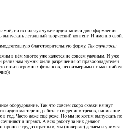
ламой, но используя чужие аудио записи для оформления
сь выпускать легальный творческий контент. И именно свой.
 самодеятельную благотворительную форму.
Так случилось:
амим в нём многое уже кажется не совсем удачным. И уже
й релиз нам нужны были разрешения от правообладателей
 это стоит огромных финансов, несоизмеримых с масштабом
чно))
е оборудование. Так что совсем скоро сказки начнут
о аудио мастеринг, работа с сведением треков, написание
 в год. Часто даже ещё реже. Но мы не хотим выпускать по
 сочиняют и играют. А всю работу за них делают
от процесс трудозатратным, мы (поверьте) делаем и учимся