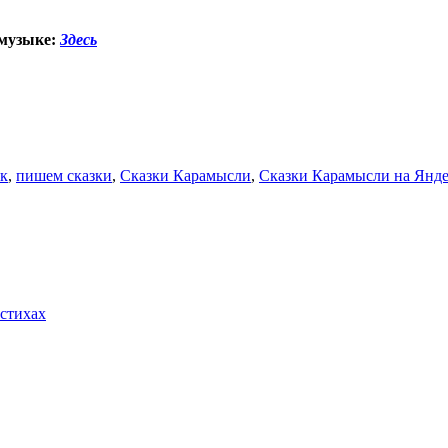
музыке:
Здесь
ок
,
пишем сказки
,
Сказки Карамысли
,
Сказки Карамысли на Янде
 стихах