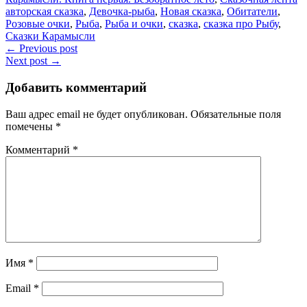
by
Tags:
авторская сказка
,
Девочка-рыба
,
Новая сказка
,
Обитатели
,
Глашатай
Розовые очки
,
Рыба
,
Рыба и очки
,
сказка
,
сказка про Рыбу
,
Сказок
Сказки Карамысли
Навигация
← Previous post
Next post →
по
записям
Добавить комментарий
Ваш адрес email не будет опубликован.
Обязательные поля
помечены
*
Комментарий
*
Имя
*
Email
*