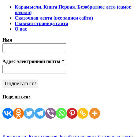
Карамысли. Книга Первая. Безобратное лето (самое
начало)
Сказочная лента (все записи сайта)
Главная страница сайта
О нас
Имя
Адрес электронной почты
*
Поделиться:
View
Leave
all
a
posts
comment
Categories:
Карамысли. Книга первая. Безобратное лето
,
Сказочная лента