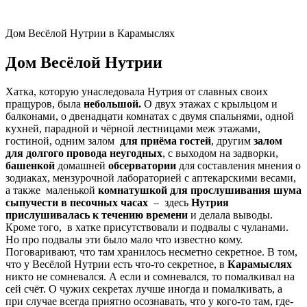
Дом Весёлой Нутрии в Карамыслях
Дом Весёлой Нутрии
Хатка, которую унаследовала Нутрия от славных своих
пращуров, была
небольшой.
О двух этажах с крыльцом и
балконами, о двенадцати комнатах с двумя спальнями, одной
кухней, парадной и чёрной лестницами меж этажами,
гостиной, одним залом
для приёма гостей
, другим
залом
для долгого провода неугодных
, с выходом на задворки,
башенкой
домашней
обсерватории
для составления мнения о
зодиаках, мензурочной лабораторией с аптекарскими весами,
а также маленькой
комнатушкой для
прослушивания шума
сыпучести в песочных часах
– здесь
Нутрия
прислушивалась к течению времени
и делала выводы.
Кроме того, в хатке присутствовали и подвалы с чуланами.
Но про подвалы эти было мало что известно кому.
Поговаривают, что там хранилось несметно секретное. В том,
что у Весёлой Нутрии есть что-то секретное, в
Карамыслях
никто не сомневался. А если и сомневался, то помалкивал на
сей счёт. О чужих секретах лучше иногда и помалкивать, а
при случае всегда приятно осознавать, что у кого-то там, где-