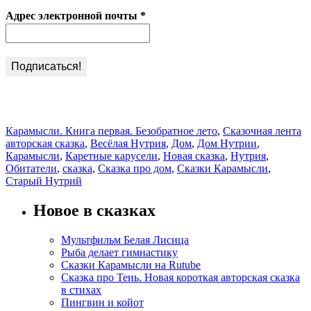
Адрес электронной почты
*
View
2
all
Comments
posts
Categories:
Карамысли. Книга первая. Безобратное лето
,
Сказочная лента
by
Tags:
авторская сказка
,
Весёлая Нутрия
,
Дом
,
Дом Нутрии
,
Глашатай
Карамысли
,
Каретные карусели
,
Новая сказка
,
Нутрия
,
Сказок
Обитатели
,
сказка
,
Сказка про дом
,
Сказки Карамысли
,
Старый Нутрий
Новое в сказках
Мультфильм Белая Лисица
Рыба делает гимнастику
Сказки Карамысли на Rutube
Сказка про Тень. Новая короткая авторская сказка
в стихах
Пингвин и койот