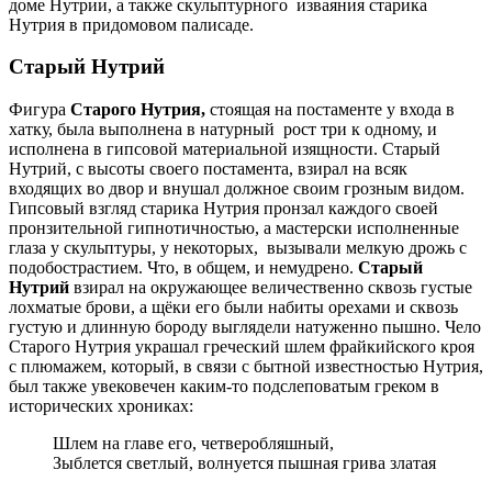
доме Нутрии, а также скульптурного изваяния старика
Нутрия в придомовом палисаде.
Старый Нутрий
Фигура
Старого Нутрия,
стоящая на постаменте у входа в
хатку, была выполнена в натурный рост три к одному, и
исполнена в гипсовой материальной изящности. Старый
Нутрий, с высоты своего постамента, взирал на всяк
входящих во двор и внушал должное своим грозным видом.
Гипсовый взгляд старика Нутрия пронзал каждого своей
пронзительной гипнотичностью, а мастерски исполненные
глаза у скульптуры, у некоторых, вызывали мелкую дрожь с
подобострастием. Что, в общем, и немудрено.
Старый
Нутрий
взирал на окружающее величественно сквозь густые
лохматые брови, а щёки его были набиты орехами и сквозь
густую и длинную бороду выглядели натуженно пышно. Чело
Старого Нутрия украшал греческий шлем фрайкийского кроя
с плюмажем, который, в связи с бытной известностью Нутрия,
был также увековечен каким-то подслеповатым греком в
исторических хрониках:
Шлем на главе его, четверобляшный,
Зыблется светлый, волнуется пышная грива златая