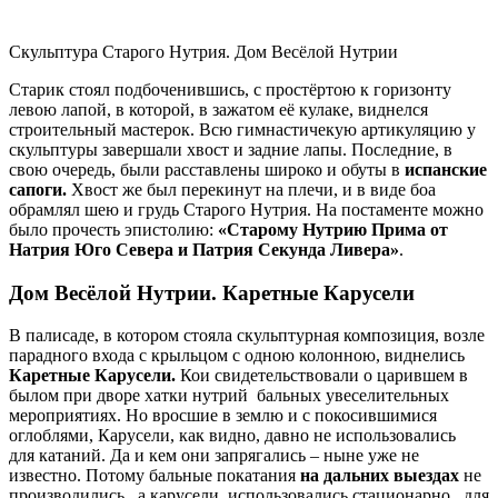
Скульптура Старого Нутрия. Дом Весёлой Нутрии
Старик стоял подбоченившись, с простёртою к горизонту
левою лапой, в которой, в зажатом её кулаке, виднелся
строительный мастерок. Всю гимнастичекую артикуляцию у
скульптуры завершали хвост и задние лапы. Последние, в
свою очередь, были расставлены широко и обуты в
испанские
сапоги.
Хвост же был перекинут на плечи, и в виде боа
обрамлял шею и грудь Старого Нутрия. На постаменте можно
было прочесть эпистолию:
«Старому Нутрию Прима от
Натрия Юго Севера и Патрия Секунда Ливера»
.
Дом Весёлой Нутрии. Каретные Карусели
В палисаде, в котором стояла скульптурная композиция, возле
парадного входа с крыльцом с одною колонною, виднелись
Каретные Карусели.
Кои свидетельствовали о царившем в
былом при дворе хатки нутрий бальных увеселительных
мероприятиях. Но вросшие в землю и с покосившимися
оглоблями, Карусели, как видно, давно не использовались
для катаний. Да и кем они запрягались – ныне уже не
известно. Потому бальные покатания
на дальних выездах
не
производились , а карусели использовались стационарно, для