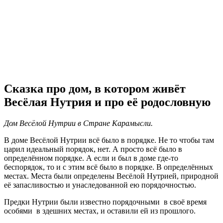
Follow
this
Сказка про дом, в котором живёт
link
Весёлая Нутрия и про её родословную
to
read
the
Дом Весёлой Нутрии в Стране Карамысли.
post.
В доме Весёлой Нутрии всё было в порядке. Не то чтобы там
царил идеальный порядок, нет. А просто всё было в
определённом порядке. А если и был в доме где-то
беспорядок, то и с этим всё было в порядке. В определённых
местах. Места были определены Весёлой Нутрией, природной
её запасливостью и унаследованной ею порядочностью.
Предки Нутрии были известно порядочными в своё время
особями в здешних местах, и оставили ей из прошлого.