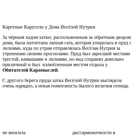
Каретные Карусели у Дома Весёлой Нутрии
За чёрным ходом хатки, расположенным за обратным двором
дома, была натоптана лапная гать, которая упиралась в пруд с
лилиями, куда по утрам отправлялась Весёлая Нутрия за
утренними своими прогнозами. Пруд был заросший местами
трестой, камышами и лилиями, но вид сохранял довольно
приличный и был излюбленным местом отдыха у
Обитателей Карамыслей
.
С другого берега пруда хатка Весёлой Нутрии выглядела
очень нарядно, а некая помпезность былого величия отнюдь
не вносила
дисгармоничности в