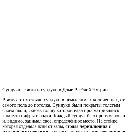
Сундучные ясли и сундуки в Доме Весёлой Нутрии
В яслях этих стояли сундуки в немыслимых количествах, от
самого пола до потолка. Сундуки были покрыты толстым
слоем пыли, сквозь толщу которой едва просматривались
какие-то цифры и знаки. Каждый сундук был пронумерован
и, видимо, занимал своё, определённое место. На стойке,
которая отделяла ясли от залы, стояла
чернильница с
павлиньими перьями
, а рядом лежали старые
деревянные