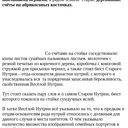
счёты на абрикосовых косточках
.
Со счётами на стойке соседствовали:
кипы листов сушёных пальмовых листьев, молоточек с
резной печатью из коричного дерева, коробочка с кокосовой
стружкой для присыпки чернил, а также стоял бюст Старого
Нутрия – отца-основателя династии нутрий, с которого и
унаследовалась вся та порядочная запасливая бережливость,
свойственная Весёлой Нутрии.
Тут стоит сказать пару слов и о самом Старом Нутрии, бюст
которого покоился на стойке сундучных яслей.
В хатке Весёлой Нутрии всё указывало на то, что к предкам и
отцам-основателям рода нутрий относились с должным для
данного случая и места пиететом. О чём указывало
наличество множества изображений семейных портретов в