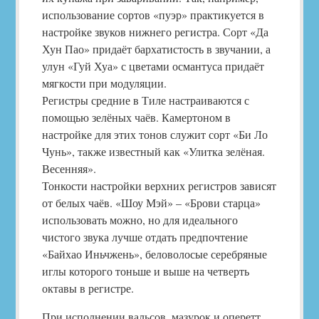
использование сортов «пуэр» практикуется в
настройке звуков нижнего регистра. Сорт «Да
Хун Пао» придаёт бархатистость в звучании, а
улун «Гуй Хуа» с цветами османтуса придаёт
мягкости при модуляции.
Регистры средние в Тиле настраиваются с
помощью зелёных чаёв. Камертоном в
настройке для этих тонов служит сорт «Би Ло
Чунь», также известный как «Улитка зелёная.
Весенняя».
Тонкости настройки верхних регистров зависят
от белых чаёв. «Шоу Мэй» – «Брови старца»
использовать можно, но для идеального
чистого звука лучше отдать предпочтение
«Байхао Иньчжень», беловолосые серебряные
иглы которого тоньше и выше на четверть
октавы в регистре.
При исполнении вальсов, мазурок и оперетт