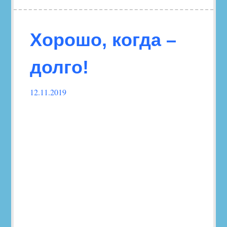
Хорошо, когда –
долго!
12.11.2019
Follow
this
link
to
read
the
post.