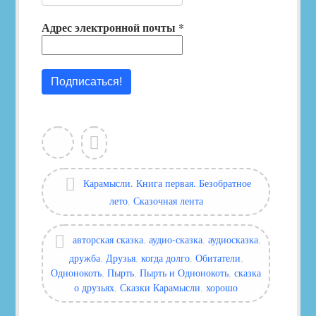
Адрес электронной почты
*
View
Leave
all
a
posts
comment
by
Categories:
Карамысли. Книга первая. Безобратное
Глашатай
лето
,
Сказочная лента
Сказок
Tags:
авторская сказка
,
аудио-сказка
,
аудиосказка
,
дружба
,
Друзья
,
когда долго
,
Обитатели
,
Однонокоть
,
Пырть
,
Пырть и Однонокоть
,
сказка
о друзьях
,
Сказки Карамысли
,
хорошо