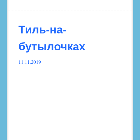
Тиль-на-
бутылочках
11.11.2019
Follow
this
link
to
read
the
post.