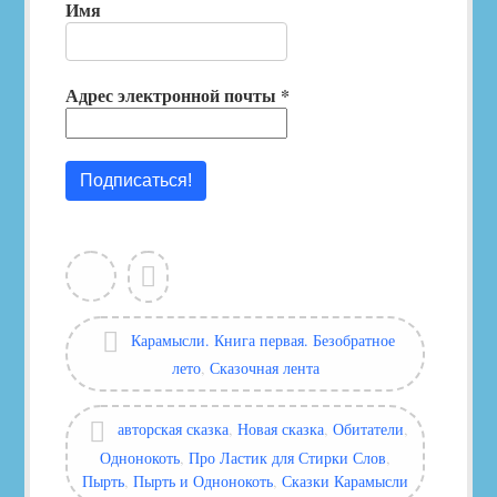
Имя
Адрес электронной почты
*
View
Leave
all
a
posts
comment
by
Categories:
Карамысли. Книга первая. Безобратное
Глашатай
лето
,
Сказочная лента
Сказок
Tags:
авторская сказка
,
Новая сказка
,
Обитатели
,
Однонокоть
,
Про Ластик для Стирки Слов
,
Пырть
,
Пырть и Однонокоть
,
Сказки Карамысли