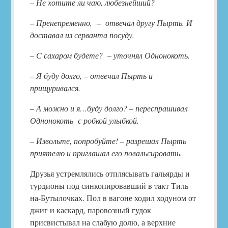
– Не хотите ли чаю, любезнейший?
– Пренепременно, – отвечал другу Пырть. И
доставал из серванта посуду.
– С сахаром будете? – уточнял Однонокоть.
– Я буду долго, – отвечал Пырть и
прищуривался.
– А можно и я…буду долго? – переспрашивал
Однонокоть с робкой улыбкой.
– Извольте, попробуйте! – разрешал Пырть
приятелю и приглашал его повальсировать.
Друзья устремлялись отплясывать гальярды и
турдионы под синкопировавший в такт Тиль-
на-Бутылочках. Пол в вагоне ходил ходуном от
джиг и каскард, паровозный гудок
присвистывал на слабую долю, а верхние