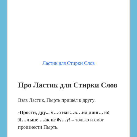
Ластик для Стирки Слов
Про Ластик для Стирки Слов
Взяв Ластик, Пырть пришёл к другу.
-Прости, дру.., ч…о наг…в…ил лиш…го!
Я…льше …ак не бу…у!
– только и смог
произнести Пырть.