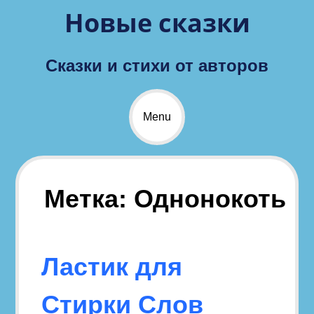
Skip
Новые сказки
to
content
Сказки и стихи от авторов
Menu
Метка:
Однонокоть
Ластик для
Стирки Слов