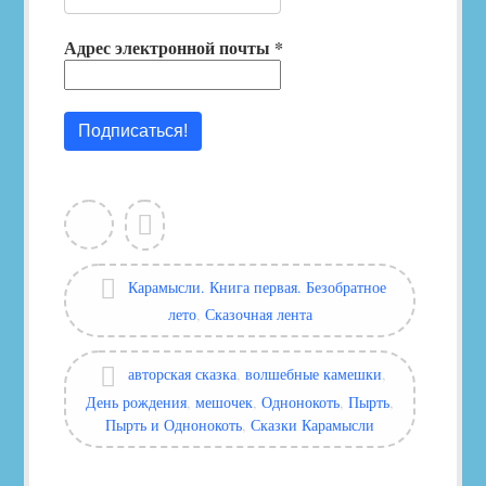
Адрес электронной почты
*
View
Leave
all
a
posts
comment
by
Categories:
Карамысли. Книга первая. Безобратное
Глашатай
лето
,
Сказочная лента
Сказок
Tags:
авторская сказка
,
волшебные камешки
,
День рождения
,
мешочек
,
Однонокоть
,
Пырть
,
Пырть и Однонокоть
,
Сказки Карамысли