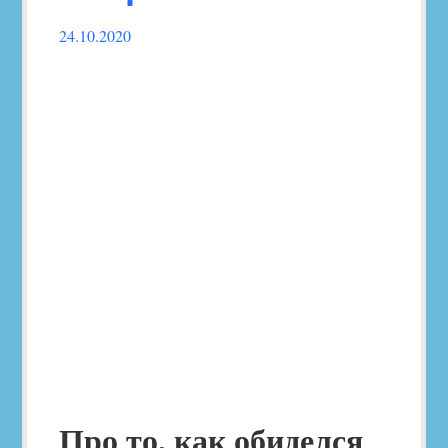
24.10.2020
Follow
this
link
to
read
the
post.
Про то, как обиделся