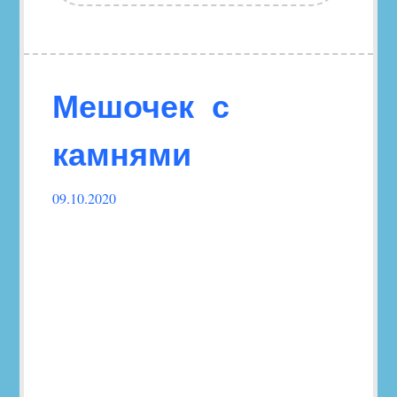
Мешочек с
камнями
09.10.2020
Follow
this
link
to
read
the
post.